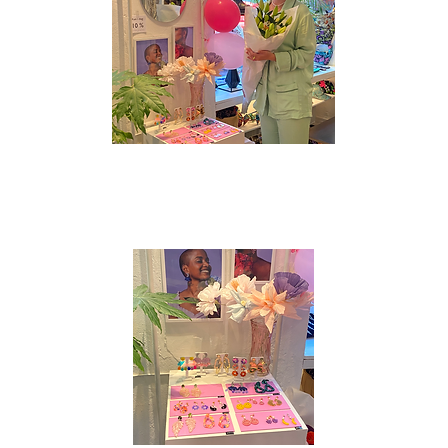
Baserat i:
Nansensgade 40, Köpenhamn.
Öppettider:
Onsdag - fredag 12.00-18.00
Lördag 11.00 - 16.00