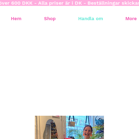
över 600 DKK - Alla priser är i DK - Beställningar skick
Hem
Shop
Handla om
More
utik i Köpenha
23 blev jag en del av en delad community shop med andra håll
tt vara där varje torsdag, men du hittar Saisall-produkter unde
enligt nedan.
lla mina stilar kommer att finnas i butiken. Du kan alltid skriva ti
med en specifik produkt som du kan hämta i butiken.