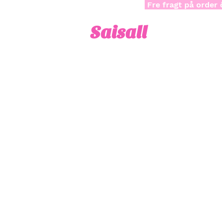
Fre fragt på order 
Saisall
B
I september 20
Jag kommer själv a
Observera att inte a