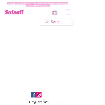
Fre fragt på order över 600 DKK - Alla priser är i DK - Beställningar
skickas inom tre vardagar
Saisall
Hurtig levering