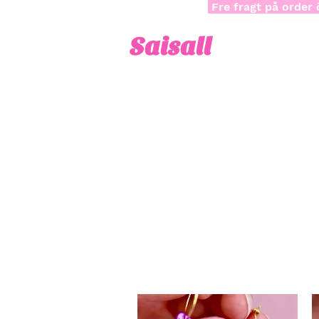
Fre fragt på order 
Saisall