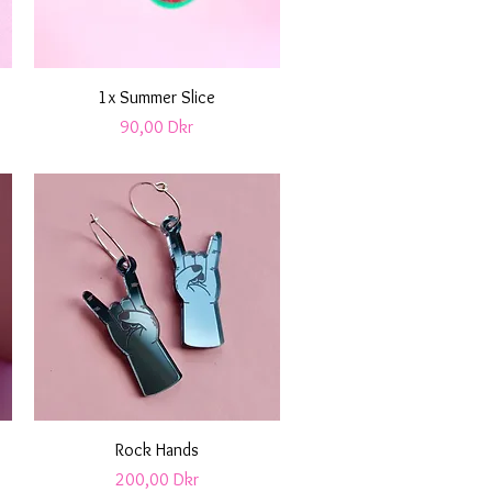
Snabbvisning
1x Summer Slice
Pris
90,00 Dkr
Snabbvisning
Rock Hands
Pris
200,00 Dkr