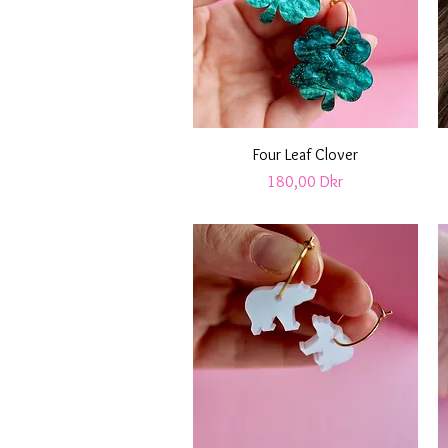
Snabbvisning
Four Leaf Clover
Pris
180,00 Dkr