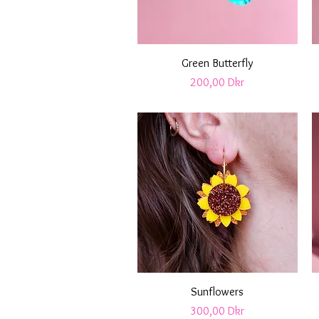
Snabbvisning
Green Butterfly
Pris
200,00 Dkr
Snabbvisning
Sunflowers
Pris
300,00 Dkr