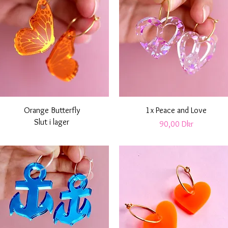
Snabbvisning
Snabbvisning
Orange Butterfly
1x Peace and Love
Slut i lager
Pris
90,00 Dkr