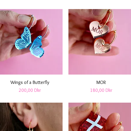
Snabbvisning
Snabbvisning
Wings of a Butterfly
MOR
Pris
Pris
200,00 Dkr
180,00 Dkr