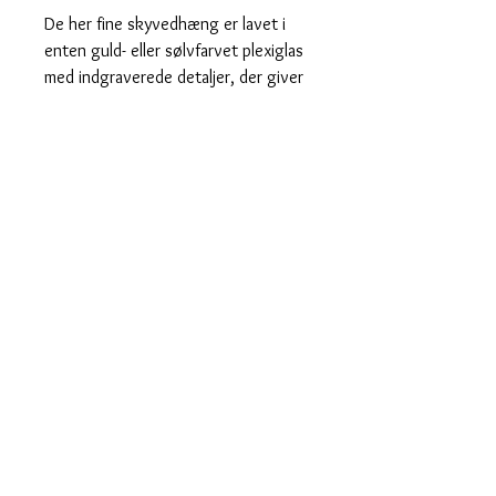
De her fine skyvedhæng er lavet i
enten guld- eller sølvfarvet plexiglas
med indgraverede detaljer, der giver
dem ekstra liv og glimt i lyset .
Perfekte alene for et enkelt look —
eller mix dem med andre charms for
dit helt eget udtryk ☁️
♡ Indgraverede detaljer
♡ Kan købes med eller uden hoops
♡ Sælges pr. styk
Lette, shiny og klar til at svæve
direkte ind i din smykkesamling ✨
Hurtig levering
Designet og fremstillet i Danmark
saisall@outlook.dk