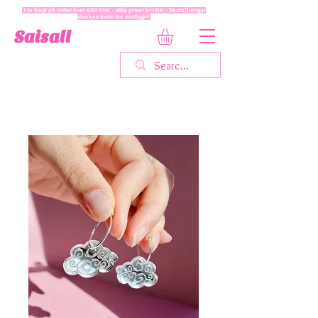
Fre fragt på order över 600 DKK - Alla priser är i DK - Beställningar
skickas inom tre vardagar
Saisall