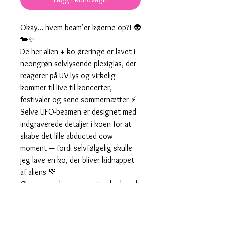
Okay… hvem beam’er køerne op?! 👽
🐄✨
De her alien + ko øreringe er lavet i
neongrøn selvlysende plexiglas, der
reagerer på UV-lys og virkelig
kommer til live til koncerter,
festivaler og sene sommernætter ⚡
Selve UFO-beamen er designet med
indgraverede detaljer i koen for at
skabe det lille abducted cow
moment — fordi selvfølgelig skulle
jeg lave en ko, der bliver kidnappet
af aliens 💚
Øreringene laves som standard med
ørekroge, men kan også laves med
hoops eller ørestikker — præcis som
du bedst kan lide dem ✨