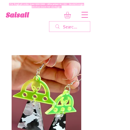
Fre fragt på order över 600 DKK - Alla priser är i DK - Beställningar
skickas inom tre vardagar
Saisall