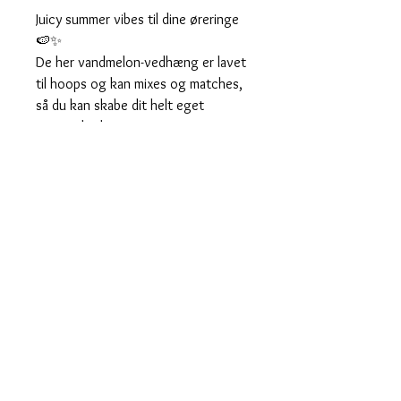
Juicy summer vibes til dine øreringe
🍉✨
De her vandmelon-vedhæng er lavet
til hoops og kan mixes og matches,
så du kan skabe dit helt eget
sommerlook 💫
Vedhængene sælges enkeltvis, så
du kan lege med asymmetri eller selv
sammensætte et par præcis som du
vil.
♡ Sælges enkeltvis
♡ Husk at lægge 2 i kurven, hvis du
ønsker et par