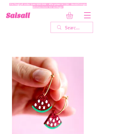
Fre fragt på order över 600 DKK - Alla priser är i DK - Beställningar
skickas inom tre vardagar
Saisall