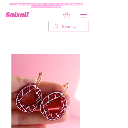
Fre fragt på order över 600 DKK - Alla priser är i DK - Beställningar
skickas inom tre vardagar
Saisall