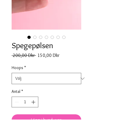
Spegepølsen
Ordinarie
Reapris
 200,00 Dkr 
150,00 Dkr
pris
Hoops
*
Antal
*
Lägg i kundvagn