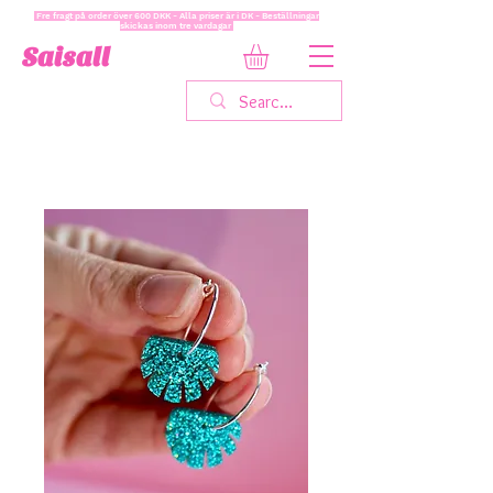
Fre fragt på order över 600 DKK - Alla priser är i DK - Beställningar
skickas inom tre vardagar
Saisall