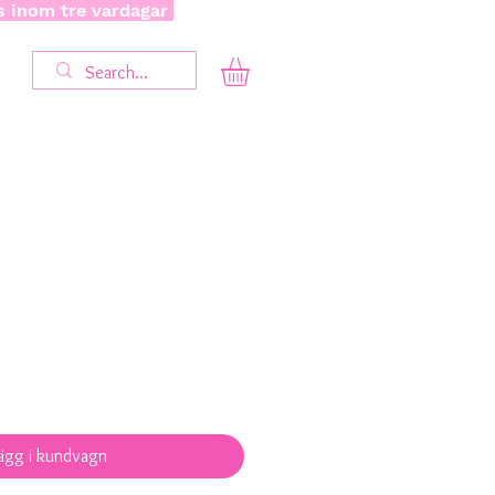
as inom tre vardagar
ägg i kundvagn