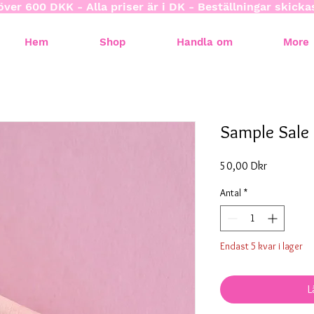
över 600 DKK - Alla priser är i DK - Beställningar skick
Hem
Shop
Handla om
More
Sample Sale
Pris
50,00 Dkr
Antal
*
Endast 5 kvar i lager
L