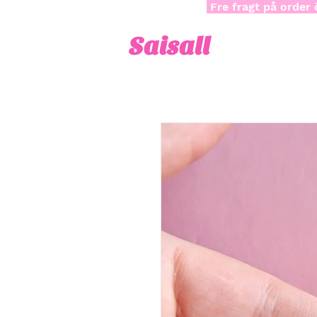
Fre fragt på order 
Saisall