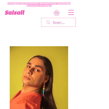
Fre fragt på order över 600 DKK - Alla priser är i DK - Beställningar
skickas inom tre vardagar
Saisall