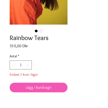
Rainbow Tears
Pris
350,00 Dkr
Antal
*
Endast 1 kvar i lager
Lägg i kundvagn
Akryl: Alla regnbuens färger och
spejlmaterial.