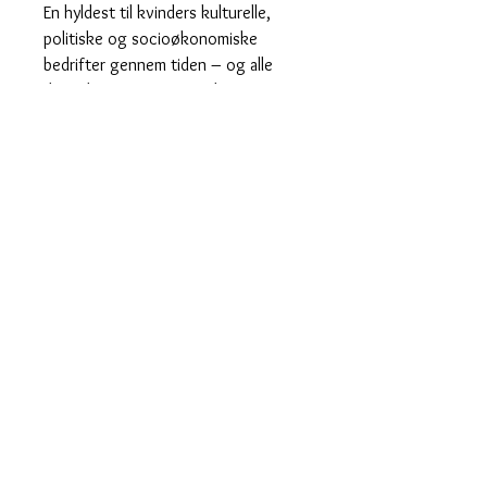
En hyldest til kvinders kulturelle,
politiske og socioøkonomiske
bedrifter gennem tiden – og alle
dem, der venter i fremtiden.
Noget du kan bære med stolthed 🥰
Sælges pr. stk til 150 kroner.
Skriv endelig en mail til mig hvis du
ønsker dem som øreringe eller
vedhæng til halskæde i stedet for.
Måler 5 cm.
Hurtig levering
Designet og fremstillet i Danmark
saisall@outlook.dk
© 2019 av Saisall