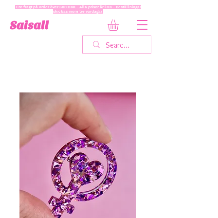
Fre fragt på order över 600 DKK - Alla priser är i DK - Beställningar
skickas inom tre vardagar
Saisall