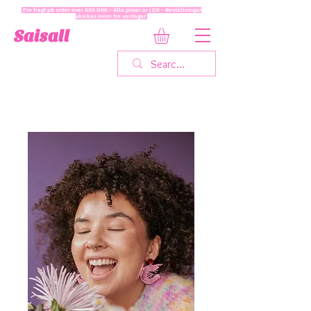
Fre fragt på order över 600 DKK - Alla priser är i DK - Beställningar
skickas inom tre vardagar
Saisall