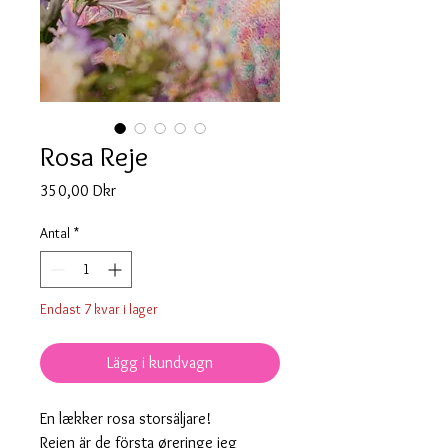
Rosa Reje
Pris
350,00 Dkr
Antal
*
Endast 7 kvar i lager
Lägg i kundvagn
En lækker rosa storsäljare!
Rejen är de första øreringe jeg