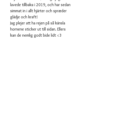
lavede tillbaka i 2019, och har sedan
simmat in i allt hjärter och spræder
glädje och kraft!
Jag plejer att ha rejen på så känsla
hornene sticker ut till sidan. Ellers
kan de nemlig godt bide lidt <3
Höjd: 5 cm
Bredde: 5 cm
Akryl: Rosa spejl/rödt spejl
Låsen: Rustfri stål
Øreringene är bly- och nikkelfri.
Prisen er för et sæt øreringe och
vist i Danske Kroner.