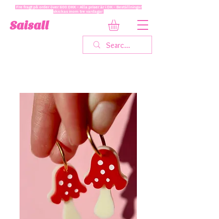
Fre fragt på order över 600 DKK - Alla priser är i DK - Beställningar
skickas inom tre vardagar
Saisall