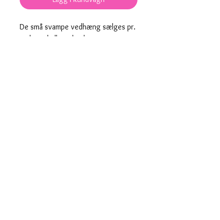
De små svampe vedhæng sælges pr.
styk med eller uden hoops.
Øreringene er nikkel- og blyfrie.
Hoops kan tilkøbes i forgyldt eller
sølv.
Er laserskåret i rød og hvis plexiglas.
Produktnummer: 00065 med
00087 hoops
Hurtig levering
Designet og fremstillet i Danmark
saisall@outlook.dk
© 2019 av Saisall