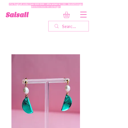
Fre fragt på order över 600 DKK - Alla priser är i DK - Beställningar
skickas inom tre vardagar
Saisall