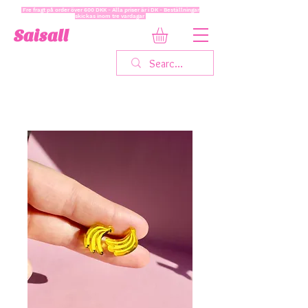
Fre fragt på order över 600 DKK - Alla priser är i DK - Beställningar
skickas inom tre vardagar
Saisall