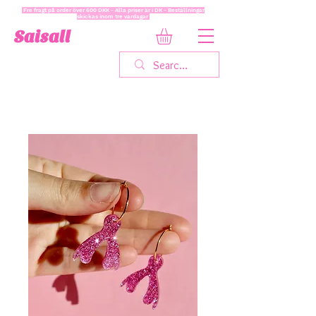
Fre fragt på order över 600 DKK - Alla priser är i DK - Beställningar
skickas inom tre vardagar
Saisall