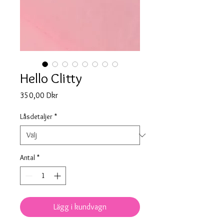
Hello Clitty
Pris
350,00 Dkr
Låsdetaljer
*
Antal
*
Lägg i kundvagn