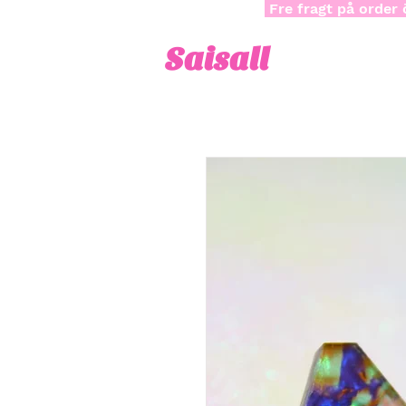
Fre fragt på order 
Saisall