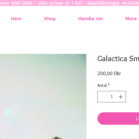
över 600 DKK - Alla priser är i DK - Beställningar skick
Hem
Shop
Handla om
More
Galactica Sm
Pris
200,00 Dkr
Antal
*
L