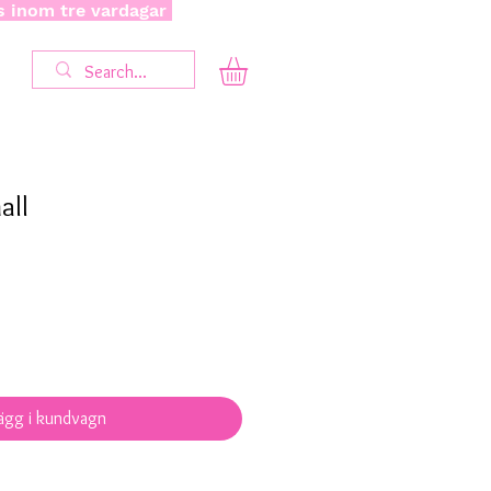
as inom tre vardagar
all
ägg i kundvagn