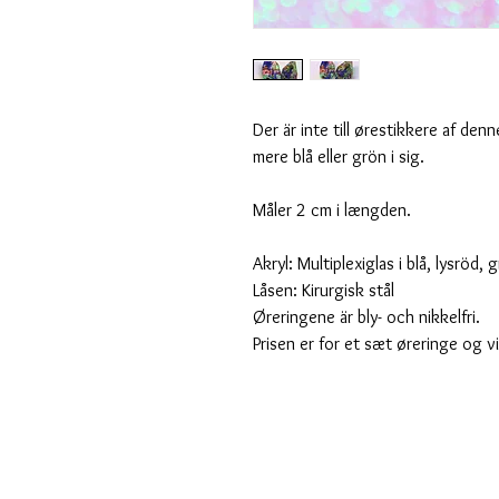
Der är inte till ørestikkere af den
mere blå eller grön i sig.
Måler 2 cm i længden.
Akryl: Multiplexiglas i blå, lysröd,
Låsen: Kirurgisk stål
Øreringene är bly- och nikkelfri.
Prisen er for et sæt øreringe og v