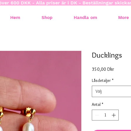
över 600 DKK - Alla priser är i DK - Beställningar skick
Hem
Shop
Handla om
More
Ducklings
Pris
350,00 Dkr
Låsdetaljer
*
Välj
Antal
*