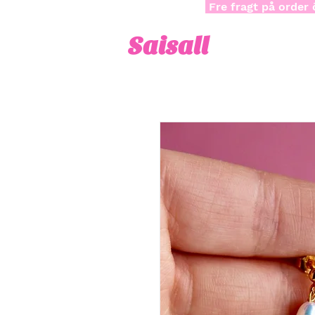
Fre fragt på order 
Saisall