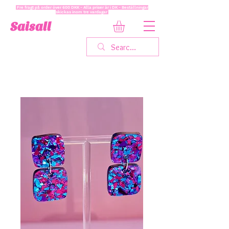
Fre fragt på order över 600 DKK - Alla priser är i DK - Beställningar
skickas inom tre vardagar
Saisall