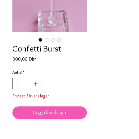
Confetti Burst
Pris
300,00 Dkr
Antal
*
Endast 3 kvar i lager
Lägg i kundvagn
Så er der dømt fest i gaden!
Låsen er i kirurgisk stål og er nikkel-