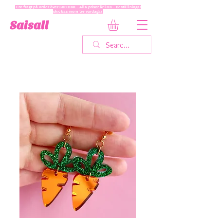
Fre fragt på order över 600 DKK - Alla priser är i DK - Beställningar
skickas inom tre vardagar
Saisall