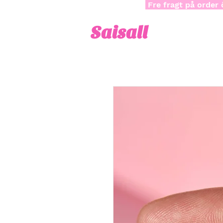
Fre fragt på order 
Saisall