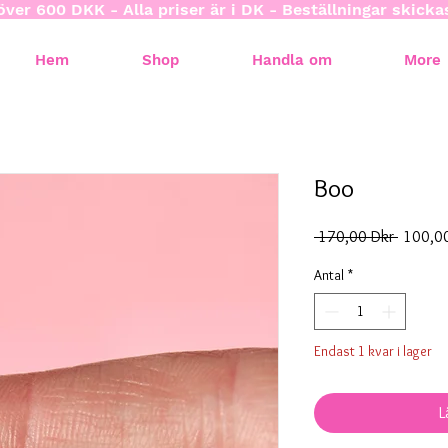
över 600 DKK - Alla priser är i DK - Beställningar skick
Hem
Shop
Handla om
More
Boo
Ordinar
 170,00 Dkr 
100,0
pris
Antal
*
Endast 1 kvar i lager
L