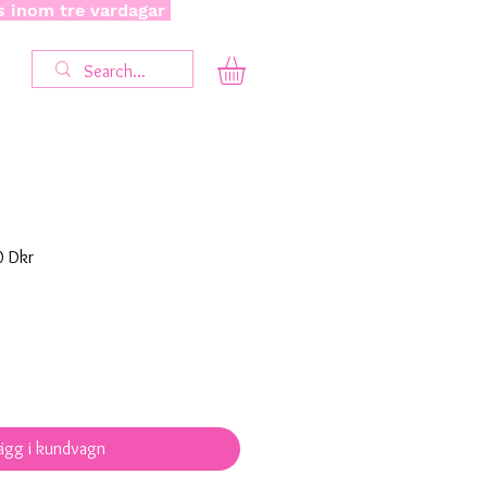
as inom tre vardagar
ie
Reapris
0 Dkr
ägg i kundvagn