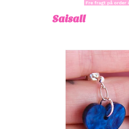
Fre fragt på order 
Saisall