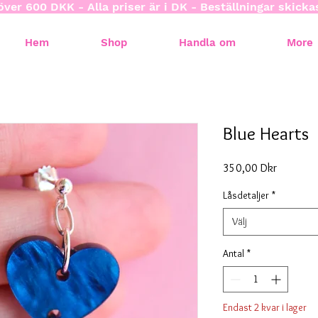
över 600 DKK - Alla priser är i DK - Beställningar skick
Hem
Shop
Handla om
More
Blue Hearts
Pris
350,00 Dkr
Låsdetaljer
*
Välj
Antal
*
Endast 2 kvar i lager