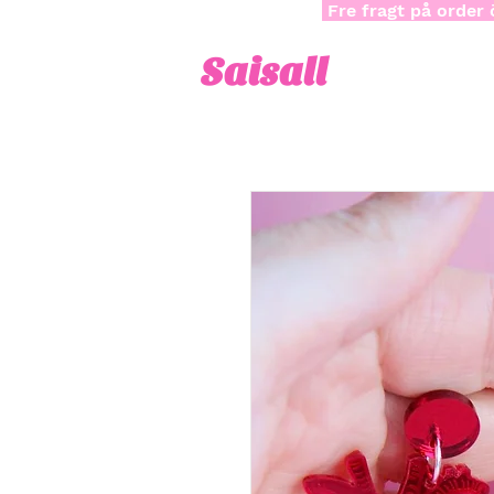
Fre fragt på order 
Saisall