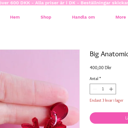
över 600 DKK - Alla priser är i DK - Beställningar skick
Hem
Shop
Handla om
More
Big Anatomi
Pris
400,00 Dkr
Antal
*
Endast 3 kvar i lager
L