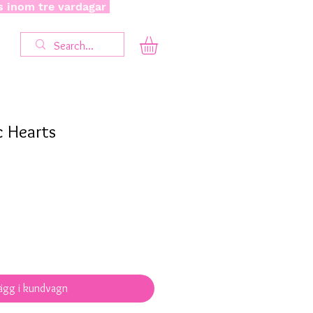
as inom tre vardagar
c Hearts
ägg i kundvagn