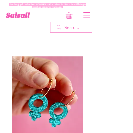
Fre fragt på order över 600 DKK - Alla priser är i DK - Beställningar
skickas inom tre vardagar
Saisall