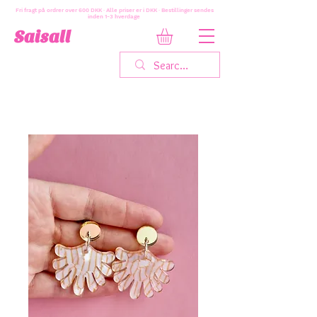
Fri fragt på ordrer over 600 DKK · Alle priser er i DKK · Bestillinger sendes
inden 1-3 hverdage
Saisall