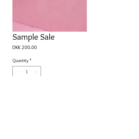
Sample Sale
Price
DKK 200.00
Quantity
*
Only 1 left in stock
Add to Cart
Hurtig levering