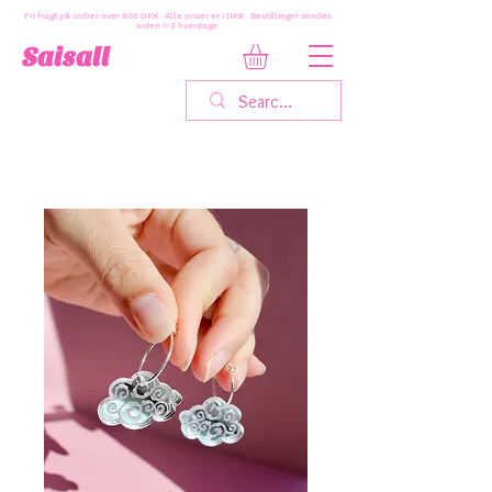
Fri fragt på ordrer over 600 DKK · Alle priser er i DKK · Bestillinger sendes
inden 1-3 hverdage
Saisall