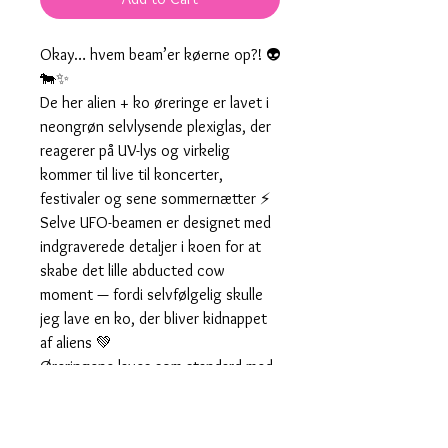
Okay… hvem beam’er køerne op?! 👽
🐄✨
De her alien + ko øreringe er lavet i
neongrøn selvlysende plexiglas, der
reagerer på UV-lys og virkelig
kommer til live til koncerter,
festivaler og sene sommernætter ⚡
Selve UFO-beamen er designet med
indgraverede detaljer i koen for at
skabe det lille abducted cow
moment — fordi selvfølgelig skulle
jeg lave en ko, der bliver kidnappet
af aliens 💚
Øreringene laves som standard med
ørekroge, men kan også laves med
hoops eller ørestikker — præcis som
du bedst kan lide dem ✨