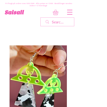
Fri fragt på ordrer over 600 DKK · Alle priser er i DKK · Bestillinger sendes
inden 1-3 hverdage
Saisall