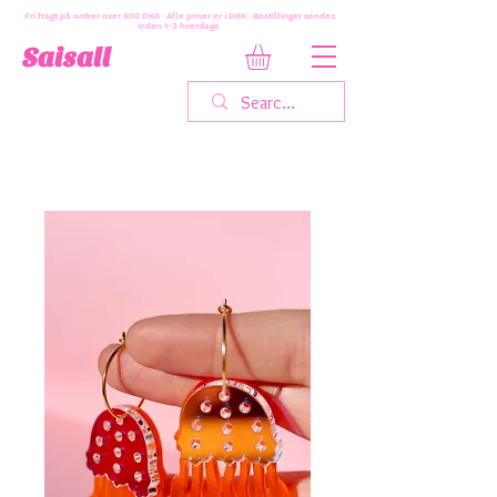
Fri fragt på ordrer over 600 DKK · Alle priser er i DKK · Bestillinger sendes
inden 1-3 hverdage
Saisall