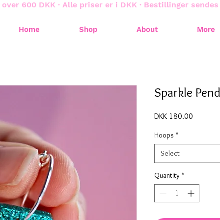
 over 600 DKK · Alle priser er i DKK · Bestillinger sende
Home
Shop
About
More
Sparkle Pen
Price
DKK 180.00
Hoops
*
Select
Quantity
*