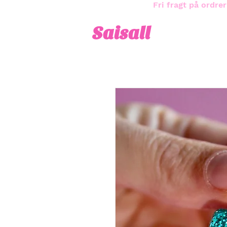
Fri fragt på ordrer
Saisall