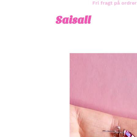
Fri fragt på ordrer
Saisall