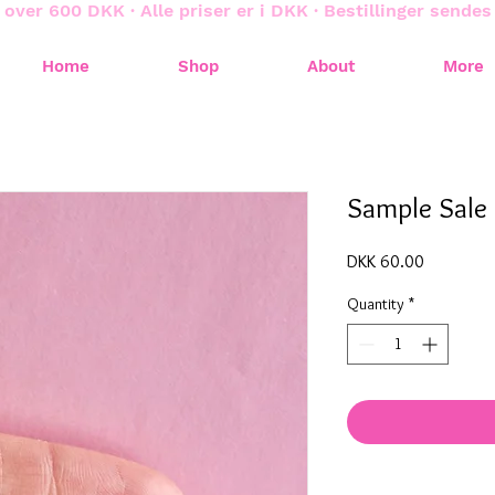
 over 600 DKK · Alle priser er i DKK · Bestillinger sende
Home
Shop
About
More
Sample Sale
Price
DKK 60.00
Quantity
*