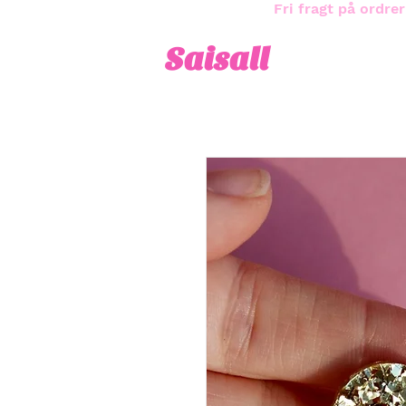
Fri fragt på ordrer
Saisall