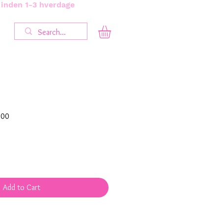
s inden 1-3 hverdage
Sale
.00
Price
Add to Cart