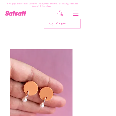
Fri fragt på ordrer over 600 DKK · Alle priser er i DKK · Bestillinger sendes
inden 1-3 hverdage
Saisall