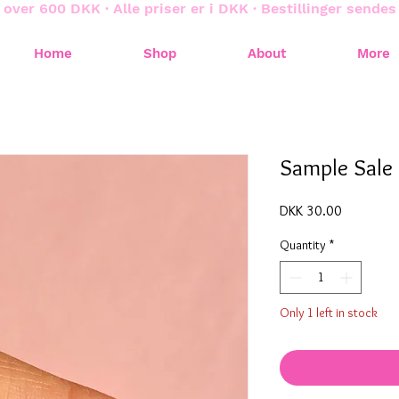
 over 600 DKK · Alle priser er i DKK · Bestillinger sende
Home
Shop
About
More
Sample Sale
Price
DKK 30.00
Quantity
*
Only 1 left in stock