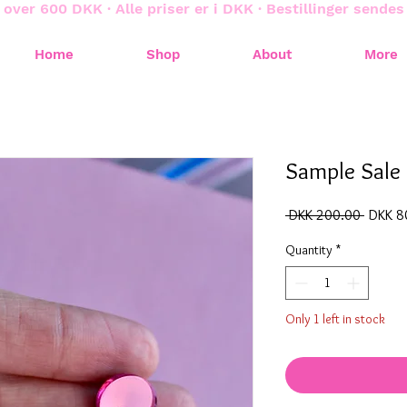
 over 600 DKK · Alle priser er i DKK · Bestillinger sende
Home
Shop
About
More
Sample Sale
Regular
 DKK 200.00 
DKK 8
Price
Quantity
*
Only 1 left in stock