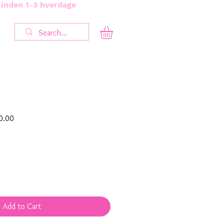
s inden 1-3 hverdage
Sale
0.00
Price
Add to Cart