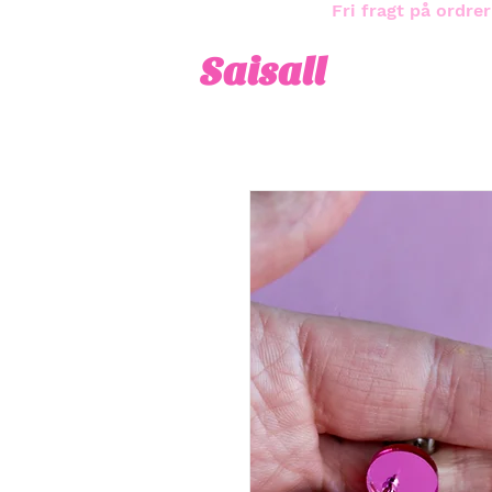
Fri fragt på ordrer
Saisall