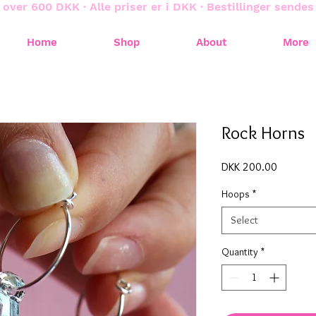
 over 600 DKK · Alle priser er i DKK · Bestillinger sende
Home
Shop
About
More
Rock Horns
Price
DKK 200.00
Hoops
*
Select
Quantity
*