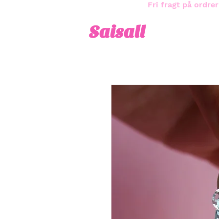
Fri fragt på ordrer
Saisall