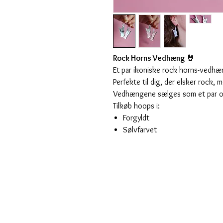
Rock Horns Vedhæng 🤘
Et par ikoniske rock horns-vedhæ
Perfekte til dig, der elsker rock,
Vedhængene sælges som et par og
Tilkøb hoops i:
Forgyldt
Sølvfarvet