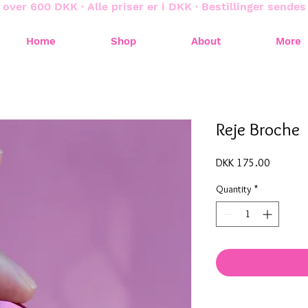
 over 600 DKK · Alle priser er i DKK · Bestillinger sende
Home
Shop
About
More
Reje Broche
Price
DKK 175.00
Quantity
*