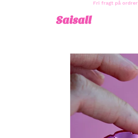
Fri fragt på ordrer
Saisall