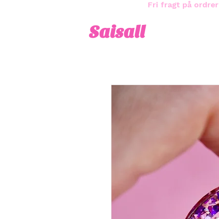
Fri fragt på ordrer
Saisall