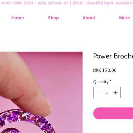
 over 600 DKK · Alle priser er i DKK · Bestillinger sende
Home
Shop
About
More
Power Broch
Price
DKK 150.00
Quantity
*