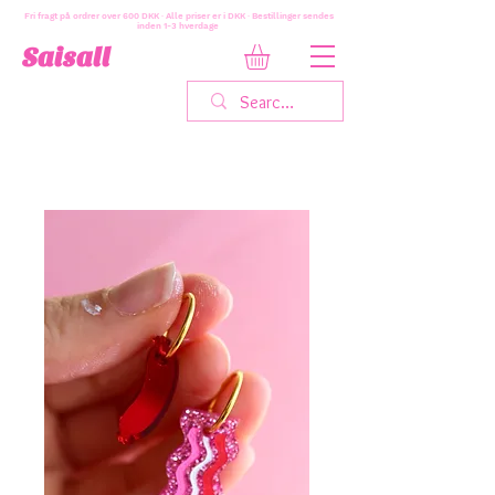
Fri fragt på ordrer over 600 DKK · Alle priser er i DKK · Bestillinger sendes
inden 1-3 hverdage
Saisall