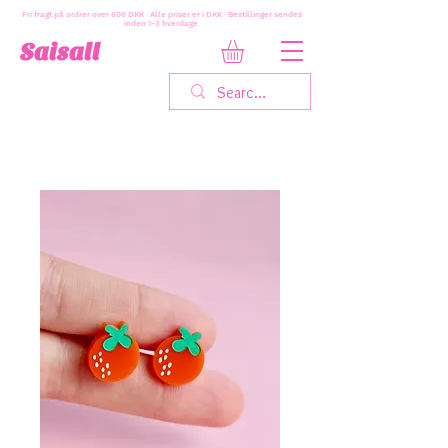
Fri fragt på ordrer over 600 DKK · Alle priser er i DKK · Bestillinger sendes
inden 1-3 hverdage
Saisall