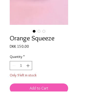
Orange Squeeze
Price
DKK 150.00
Quantity
*
Only 9 left in stock
Add to Cart
♡ Laserskåret orange plexiglas
♡ Indgraverede og håndfarvede