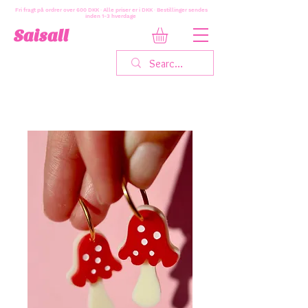
Fri fragt på ordrer over 600 DKK · Alle priser er i DKK · Bestillinger sendes
inden 1-3 hverdage
Saisall