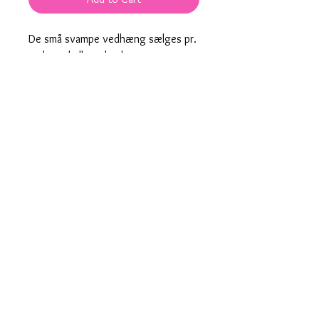
De små svampe vedhæng sælges pr.
styk med eller uden hoops.
Øreringene er nikkel- og blyfrie.
Hoops kan tilkøbes i forgyldt eller
sølv.
Er laserskåret i rød og hvis plexiglas.
Produktnummer: 00065 med
00087 hoops
Hurtig levering
Designet og fremstillet i Danmark
saisall@outlook.dk
© 2019 by Saisall