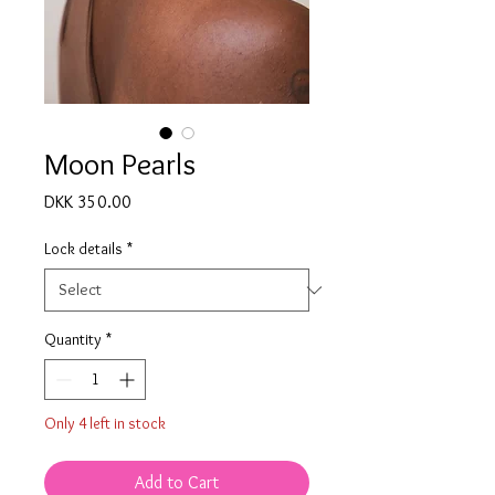
Moon Pearls
Price
DKK 350.00
Lock details
*
Quantity
*
Only 4 left in stock
Add to Cart