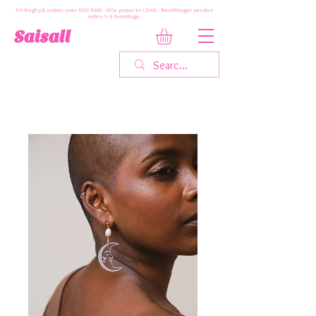
Fri fragt på ordrer over 600 DKK · Alle priser er i DKK · Bestillinger sendes
inden 1-3 hverdage
Saisall