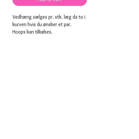
Vedhæng s​ælges pr. stk. læg da to i
kurven hvis du ønsker et par.
Hoops kan tilkøbes.
Pendants for hoops are sold per
piece.
DKK 90 per piece and DKK 180 for a
pair.
Hoops can be purchased separately
here on the webshop.
Produktnummer: 00072 med
00085 hoops
Hurtig levering