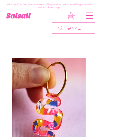
Fri fragt på ordrer over 600 DKK · Alle priser er i DKK · Bestillinger sendes
inden 1-3 hverdage
Saisall