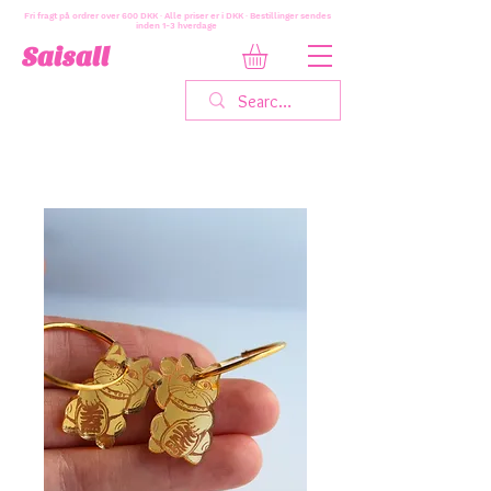
Fri fragt på ordrer over 600 DKK · Alle priser er i DKK · Bestillinger sendes
inden 1-3 hverdage
Saisall