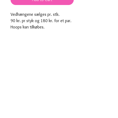
Vedhængene s​ælges pr. stk.
90 kr. pr styk og 180 kr. for et par.
Hoops kan tilkøbes.
Maneki Neko vedhæng i guld spejl.
Pendants for hoops are sold per
piece.
DKK 90 per piece and DKK 180 for a
pair.
Hoops can be purchased separately
here on the webshop.
Produktnummer: 00052