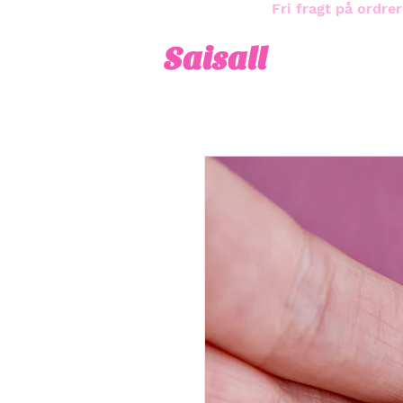
Fri fragt på ordrer
Saisall