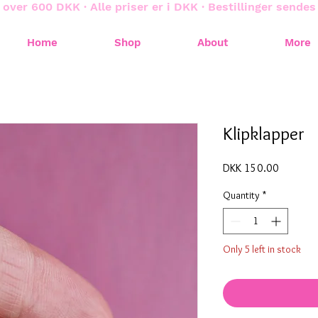
 over 600 DKK · Alle priser er i DKK · Bestillinger sende
Home
Shop
About
More
Klipklapper
Price
DKK 150.00
Quantity
*
Only 5 left in stock