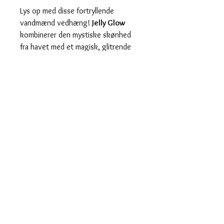
Lys op med disse fortryllende
vandmænd vedhæng!
Jelly Glow
kombinerer den mystiske skønhed
fra havet med et magisk, glitrende
udtryk.
Sælges som et par vedhæng til
300kr, og du modtager 4 vedhæng i
alt, som kan deles og bruges hver
for sig – skab dit eget unikke look.
Hoops kan tilkøbes.
Måler 5,5 cm i højden.
Hurtig levering
Designet og fremstillet i Danmark