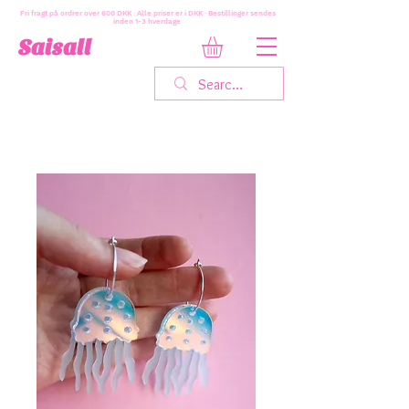
Fri fragt på ordrer over 600 DKK · Alle priser er i DKK · Bestillinger sendes
inden 1-3 hverdage
Saisall