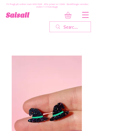
Fri fragt på ordrer over 600 DKK · Alle priser er i DKK · Bestillinger sendes
inden 1-3 hverdage
Saisall