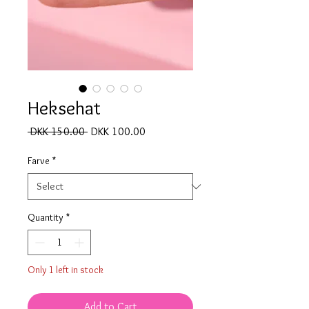
Heksehat
Regular
Sale
 DKK 150.00 
DKK 100.00
Price
Price
Farve
*
Quantity
*
Only 1 left in stock
Add to Cart