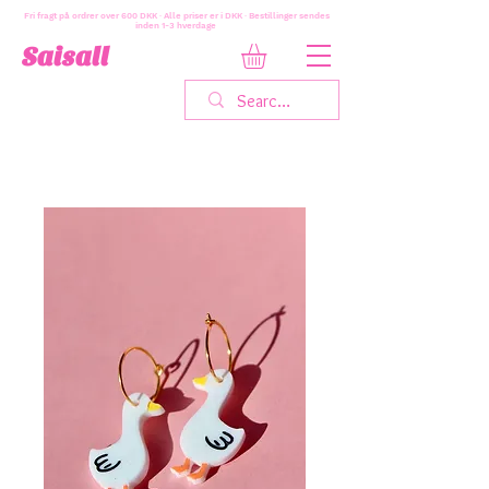
Fri fragt på ordrer over 600 DKK · Alle priser er i DKK · Bestillinger sendes
inden 1-3 hverdage
Saisall