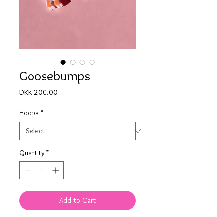
Goosebumps
Price
DKK 200.00
Hoops
*
Quantity
*
Add to Cart