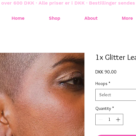
 over 600 DKK · Alle priser er i DKK · Bestillinger sende
Home
Shop
About
More
1x Glitter L
Price
DKK 90.00
Hoops
*
Select
Quantity
*