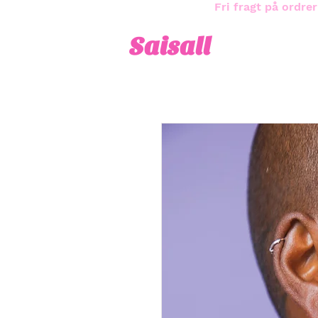
Fri fragt på ordrer
Saisall