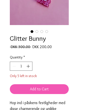
Glitter Bunny
Regular
Sale
 DKK 300.00 
DKK 200.00
Price
Price
Quantity
*
Only 5 left in stock
Add to Cart
Hop ind i påskens festligheder med
disse charmerende og unikke