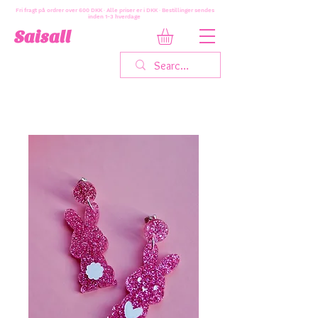
Fri fragt på ordrer over 600 DKK · Alle priser er i DKK · Bestillinger sendes
inden 1-3 hverdage
Saisall