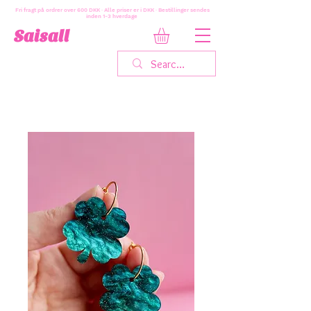
Fri fragt på ordrer over 600 DKK · Alle priser er i DKK · Bestillinger sendes
inden 1-3 hverdage
Saisall