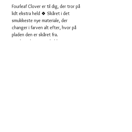
Fourleaf Clover er til dig, der tror på
lidt ekstra held 🍀 Skåret i det
smukkeste nye materiale, der
changer i farven alt efter, hvor på
pladen den er skåret fra.
Det betyder, at nogle bliver
mørkere, andre lysere – og jeg
ELSKER, at hver eneste er helt sin
egen 💚
Sælges som et par til 180 kroner.
Hoops kan tilkøbes i sølv eller
forgyldt.
Vedhænget måler 3 cm uden hoops.